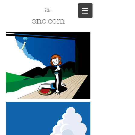
a-
ono.com