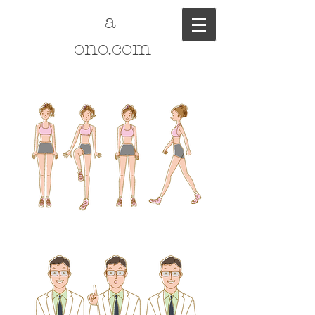
a-
ono.com